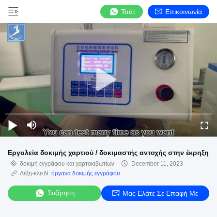
Τσάτ
Επικοινωνία
Εργαλεία δοκιμής χαρτιού / δοκιμαστής αντοχής στην έκρηξη
δοκιμή εγγράφου και χαρτοκιβωτίων
December 11, 2023
Λέξη-κλειδί:
όργανα δοκιμής εγγράφου
Συζήτηση
Μας Ελάτε Σε Επαφή Με