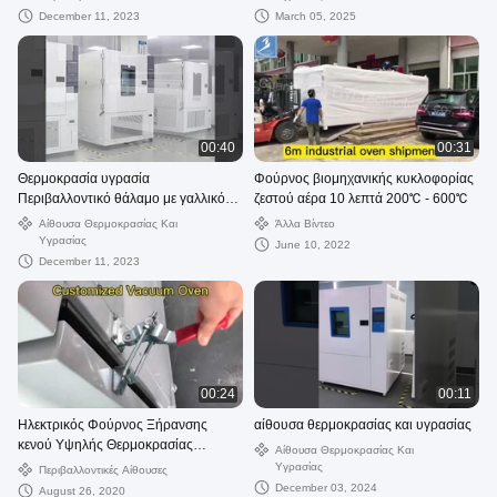
December 11, 2023
March 05, 2025
00:40
00:31
Θερμοκρασία υγρασία
Φούρνος βιομηχανικής κυκλοφορίας
Περιβαλλοντικό θάλαμο με γαλλικό
ζεστού αέρα 10 λεπτά 200℃ - 600℃
Tecumseh
Αίθουσα Θερμοκρασίας Και
Άλλα Βίντεο
Υγρασίας
June 10, 2022
December 11, 2023
00:24
00:11
Ηλεκτρικός Φούρνος Ξήρανσης
αίθουσα θερμοκρασίας και υγρασίας
κενού Υψηλής Θερμοκρασίας
Αίθουσα Θερμοκρασίας Και
Αντισκωριακός
Υγρασίας
Περιβαλλοντικές Αίθουσες
December 03, 2024
August 26, 2020