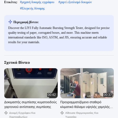
Ετικέτες:
#
μηχανή δοκιμής εγγράφου
#
χαρτί εξοπλισμό δοκιμών
#
Ελεγκτής δύναμης
Περιγραφή βίντεο:
Discover the LIYI Fully Automatic Bursting Strength Tester, designed for precise
quality testing of paper, corrugated boxes, and more. This machine meets
international standards like ISO, ASTM, and JIS, ensuring accurate and reliable
results for your materials.
Σχετικά Βίντεο
00:42
00:37
Δοκιμαστής συμπίεσης κυματοειδούς
Προγραμματιζόμενο σταθερό
χαρτονιού αντίστασης συμπίεσης
κλιματικό θάλαμο υψηλής χαμηλής
θερμοκρασίας υγρασίας
Δοκιμή Εγγράφου Και
Αίθουσα Θερμοκρασίας Και
Χαρτοκιβωτίων
Υγρασίας