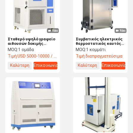
Σταθερό υψηλό γραφείο
Συμβατικός ηλεκτρικός
αιθουσών δοκιμής
θερμοστατικός καυτός
υγρασίας χαμηλής
βιομηχανικός φούρνος
MOQ:
1 ομάδα
MOQ:
1 κομμάτι
θερμοκρασίας
στεγνώματος με το
Τιμή:
USD 5000-10000 / 1 set
Τιμή:
διαπραγματεύσιμα
προγραμματίσημο
ανοξείδωτο SUS 304
Καλύτερη
Επικοινωνία
Καλύτερη
Επικοινωνία
τιμή
τιμή