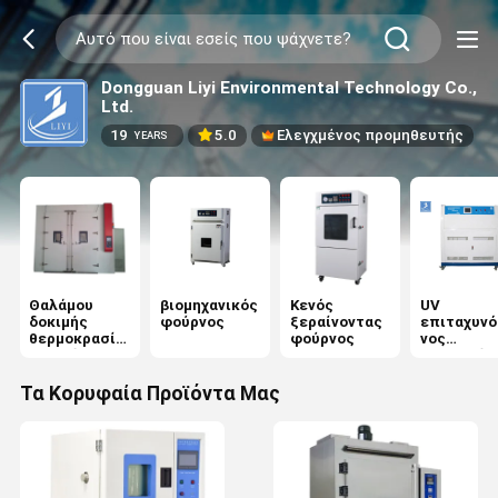
Dongguan Liyi Environmental Technology Co.,
Ltd.
19
5.0
Ελεγχμένος προμηθευτής
YEARS
Θαλάμου
βιομηχανικός
Κενός
UV
δοκιμής
φούρνος
ξεραίνοντας
επιταχυνό
θερμοκρασία
φούρνος
νος
υγρασία
ξεπερνών
ς ελεγκτή
Τα Κορυφαία Προϊόντα Μας