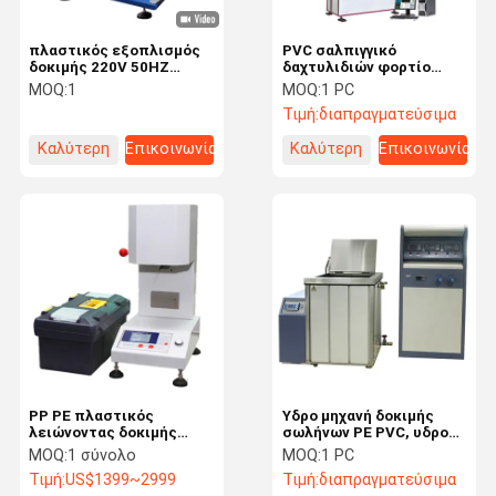
πλαστικός εξοπλισμός
PVC σαλπιγγικό
δοκιμής 220V 50HZ
δαχτυλιδιών φορτίο
0.1KW, ελεγκτής
εξεταστικού
MOQ:
1
MOQ:
1 PC
αντίκτυπου εκκρεμών
εξοπλισμού 100KN
Τιμή:
διαπραγματεύσιμα
180 Izod
βρόχων 0.75KW
πλαστικό
Καλύτερη
Επικοινωνία
Καλύτερη
Επικοινωνία
τιμή
τιμή
PP PE πλαστικός
Υδρο μηχανή δοκιμής
λειώνοντας δοκιμής
σωλήνων PE PVC, υδρο
ελεγκτής δεικτών ροής
μηχανή δοκιμής πίεσης
MOQ:
1 σύνολο
MOQ:
1 PC
λειωμένων μετάλλων
ISO13479 ISO1167 1S
Τιμή:
US$1399~2999
Τιμή:
διαπραγματεύσιμα
εξοπλισμού λαστιχένιος