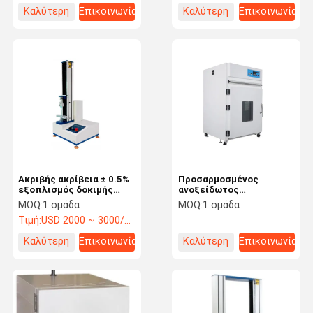
Καλύτερη
Επικοινωνία
Καλύτερη
Επικοινωνία
τιμή
τιμή
Ακριβής ακρίβεια ± 0.5%
Προσαρμοσμένος
εξοπλισμός δοκιμής
ανοξείδωτος
εκτατής δύναμης 1
βιομηχανικός φούρνος
MOQ:
1 ομάδα
MOQ:
1 ομάδα
πιστοποιητικό CE pH
220V μεγέθους/
Τιμή:
USD 2000 ~ 3000/set
ξεραίνοντας φούρνος
κυκλοφορίας ζεστού
Καλύτερη
Επικοινωνία
Καλύτερη
Επικοινωνία
αέρα 380V
τιμή
τιμή
Σπίτι
Προϊόντα
Βίντεο
Σχετικά Με
Εμάς