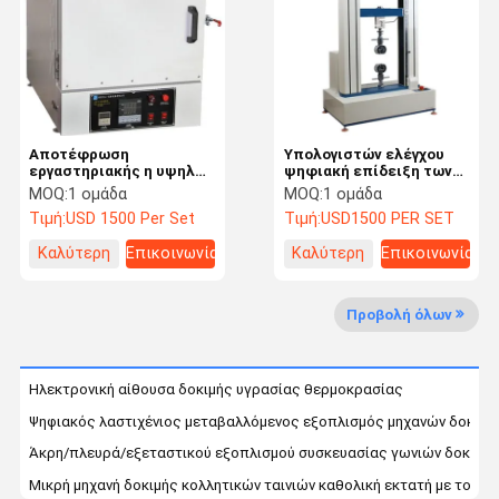
Επισκέψεις
Έλεγχος
Επικοινωνήσ
Ειδήσεις
Στο
Ποιότητας
Τε Μαζί Μας
Εργοστάσιο
Αποτέφρωση
Υπολογιστών ελέγχου
εργαστηριακής η υψηλής
ψηφιακή επίδειξη των
θερμοκρασίας κεραμικής
εκτατών λυσσασμένων
MOQ:
1 ομάδα
MOQ:
1 ομάδα
καλύπτει - φούρνος 3kw
δύναμης εξεταστική
Τιμή:
USD 1500 Per Set
Τιμή:
USD1500 PER SET
220v
οδηγήσεων μηχανών
Υποθέσεις
VR
Καλύτερη
Επικοινωνία
Καλύτερη
Επικοινωνία
τιμή
τιμή
Θαλάμου δοκιμής θερμοκρασία υγρασία
Προβολή όλων
βιομηχανικός φούρνος
Ηλεκτρονική αίθουσα δοκιμής υγρασίας θερμοκρασίας
Κενός ξεραίνοντας φούρνος
Ψηφιακός λαστιχένιος μεταβαλλόμενος εξοπλισμός μηχανών δοκιμ
UV επιταχυνόμενος ξεπερνώντας ελεγκτής
Άκρη/πλευρά/εξεταστικού εξοπλισμού συσκευασίας γωνιών δοκιμή
Μικρή μηχανή δοκιμής κολλητικών ταινιών καθολική εκτατή με τον α
Περιβάλλοντος θαλάμου δοκιμής