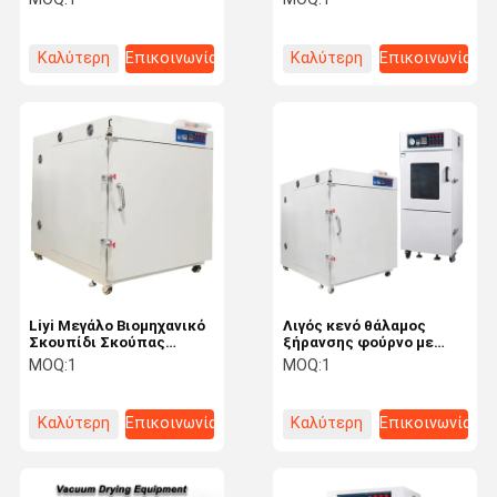
θάλαμο με αντλία τιμή
κενού
Καλύτερη
Επικοινωνία
Καλύτερη
Επικοινωνία
τιμή
τιμή
Liyi Μεγάλο Βιομηχανικό
Λιγός κενό θάλαμος
Σκουπίδι Σκούπας
ξήρανσης φούρνο με
Φούρνο Προσαρμόστε το
αντλία κενού
MOQ:
1
MOQ:
1
θάλαμο κενού
εργαστηρίου Χρήση
υψηλής θερμοκρασίας
Καλύτερη
Επικοινωνία
Καλύτερη
Επικοινωνία
τιμή
τιμή