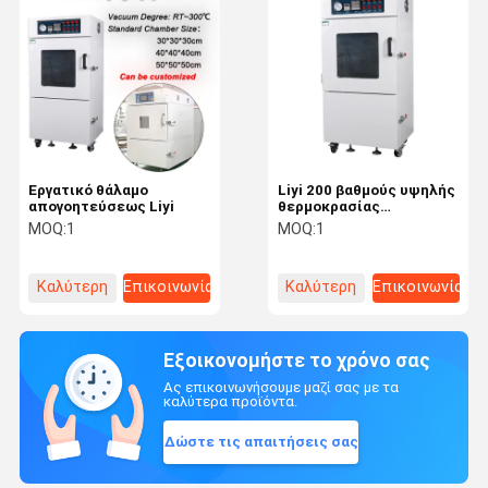
Εργατικό θάλαμο
Liyi 200 βαθμούς υψηλής
απογοητεύσεως Liyi
θερμοκρασίας
εξοπλισμός
MOQ:
1
MOQ:
1
στεγνώματος με κενό με
αντλία
Καλύτερη
Επικοινωνία
Καλύτερη
Επικοινωνία
τιμή
τιμή
Εξοικονομήστε το χρόνο σας
Ας επικοινωνήσουμε μαζί σας με τα
καλύτερα προϊόντα.
Δώστε τις απαιτήσεις σας