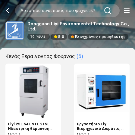
Dongguan Liyi Environmental Technology Co.,
Ltd.
19
5.0
Ελεγχμένος προμηθευτής
YEARS
Κενός Ξεραίνοντας Φούρνος
(6)
Liyi 25L 54L 91L 215L
Εργαστήριο Liyi
Ηλεκτρική θέρμανση
Βιομηχανικό Δωμάτιο,
στεγνωτήρα κενού Κενό
Δωμάτιο Αποκαύσης
MOQ:
1
MOQ:
1