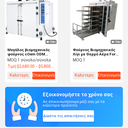
Μεγάλος βιομηχανικός
Φούρνος Βιομηχανικός
φούρνος cOem ODM
Λίγι με Θερμό Αέρα Forno
μηχανών δοκιμής 300
Industriale Κίνας
MOQ:
1 σύνολο/σύνολα
MOQ:
1
βαθμού εκτατός
Industrieofen 400 300
Τιμή:
$2,680.00 - $5,800.00/ Set
Βαθμών Φούρνος Υψηλής
Θερμοκρασίας
Καλύτερη
Επικοινωνία
Καλύτερη
Επικοινωνία
τιμή
τιμή
Εξοικονομήστε το χρόνο σας
Ας επικοινωνήσουμε μαζί σας με τα
καλύτερα προϊόντα.
Δώστε τις απαιτήσεις σας