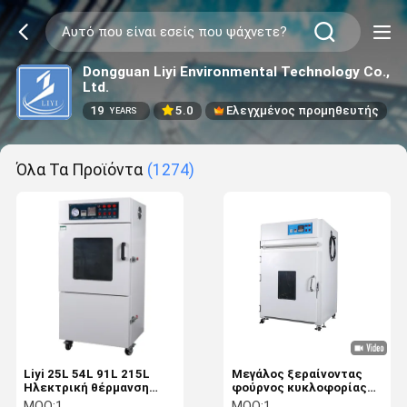
Dongguan Liyi Environmental Technology Co.,
Ltd.
19
5.0
Ελεγχμένος προμηθευτής
YEARS
Όλα Τα Προϊόντα
(1274)
Liyi 25L 54L 91L 215L
Μεγάλος ξεραίνοντας
Ηλεκτρική θέρμανση
φούρνος κυκλοφορίας
στεγνωτήρα κενού Κενό
ζεστού αέρα
MOQ:
1
MOQ:
1