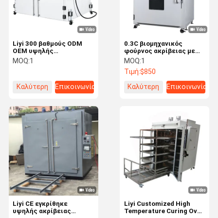
Liyi 300 βαθμούς ODM
0.3C βιομηχανικός
OEM υψηλής
φούρνος ακρίβειας με
θερμοκρασίας Μεγάλο
πέρα από την προστασία
MOQ:
1
MOQ:
1
Βιομηχανικό Φούρνο
θερμοκρασίας
Τιμή:
$850
Καλύτερη
Επικοινωνία
Καλύτερη
Επικοινωνία
τιμή
τιμή
Σπίτι
Προϊόντα
Βίντεο
Σχετικά Με
Εμάς
Liyi CE εγκρίθηκε
Liyi Customized High
υψηλής ακρίβειας
Temperature Curing Oven