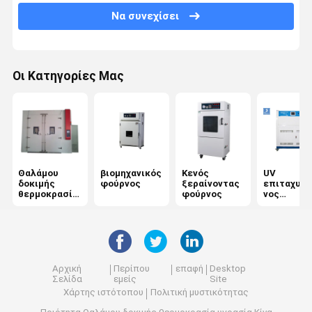
Να συνεχίσει
Μηχανής έλξεως
Καθολική μηχανή δοκιμών
Οι Κατηγορίες Μας
πλαστικός εξοπλισμός δοκιμής
Εξοπλισμό δοκιμών καουτσούκ
Αλάτι θαλάμου δοκιμής ψεκασμού
Θαλάμου
βιομηχανικός
Κενός
UV
Εξοπλισμός δοκιμής συσκευασίας
δοκιμής
φούρνος
ξεραίνοντας
επιταχυνό
θερμοκρασία
φούρνος
νος
όργανα δοκιμής εγγράφου
υγρασία
ξεπερνών
ς ελεγκτή
υφαντικός εξοπλισμός δοκιμής
μηχανή δοκιμής σκληρότητας
Αρχική
Περίπου
επαφή
Desktop
Σελίδα
εμείς
Site
Συγκολλητικός εξοπλισμός δοκιμής
Χάρτης ιστότοπου
Πολιτική μυστικότητας