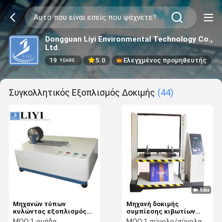
Dongguan Liyi Environmental Technology Co.,
Ltd.
19
5.0
Ελεγχμένος προμηθευτής
YEARS
Συγκολλητικός Εξοπλισμός Δοκιμής
(44)
Μηχανών τύπων
Μηχανή δοκιμής
κυλώντας εξοπλισμός
συμπίεσης κιβωτίων
δοκιμής ροδών
εγγράφου εξοπλισμού
MOQ:
1 ομάδα
MOQ:
1 σύνολο/σύνολα