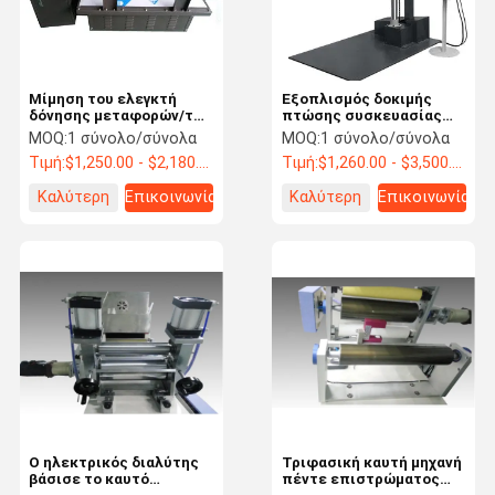
Μίμηση του ελεγκτή
Εξοπλισμός δοκιμής
δόνησης μεταφορών/της
πτώσης συσκευασίας
συσκευής ανάλυσης
μηχανών δοκιμής
MOQ:
1 σύνολο/σύνολα
MOQ:
1 σύνολο/σύνολα
δόνησης
κιβωτίων Liyi
Τιμή:
$1,250.00 - $2,180.00/ Set
Τιμή:
$1,260.00 - $3,500.00/ Set
Καλύτερη
Επικοινωνία
Καλύτερη
Επικοινωνία
τιμή
τιμή
Σπίτι
Προϊόντα
Βίντεο
Σχετικά Με
Εμάς
Ο ηλεκτρικός διαλύτης
Τριφασική καυτή μηχανή
βάσισε το καυτό
πέντε επιστρώματος