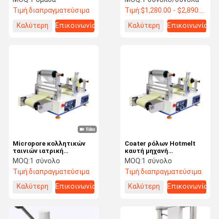
συγκολλητικός για το
δοκιμής δύναμης
Τιμή:
διαπραγματεύσιμα
Τιμή:
$1,280.00 - $2,890.00/ Set
δείγμα
χαρτοκιβωτίων LIYI
Καλύτερη
Επικοινωνία
Καλύτερη
Επικοινωνία
τιμή
τιμή
Micropore κολλητικών
Coater ρόλων Hotmelt
ταινιών ιατρική
καυτή μηχανή
κατασκευής μηχανή
τοποθέτησης σε
MOQ:
1 σύνολο
MOQ:
1 σύνολο
επιστρώματος ρόλων
στρώματα υφάσματος
Τιμή:
διαπραγματεύσιμα
Τιμή:
διαπραγματεύσιμα
λειωμένων μετάλλων
λειωμένων μετάλλων
προμηθευτών καυτή
κυλίνδρων
Καλύτερη
Επικοινωνία
Καλύτερη
Επικοινωνία
τιμή
τιμή