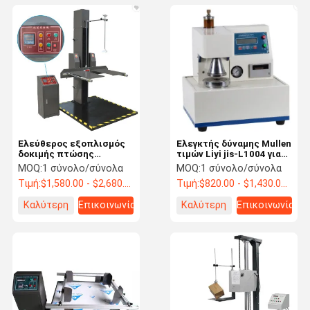
Ελεύθερος εξοπλισμός
Ελεγκτής δύναμης Mullen
δοκιμής πτώσης
τιμών Liyi jis-L1004 για
συσκευασίας μηχανών
το έγγραφο
MOQ:
1 σύνολο/σύνολα
MOQ:
1 σύνολο/σύνολα
ελεγκτών πτώσης
Τιμή:
$1,580.00 - $2,680.00/ Set
Τιμή:
$820.00 - $1,430.00/ Set
συσκευασίας Liyi
Καλύτερη
Επικοινωνία
Καλύτερη
Επικοινωνία
τιμή
τιμή