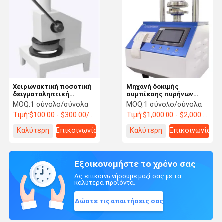
Χειρωνακτική ποσοτική
Μηχανή δοκιμής
δειγματοληπτική
συμπίεσης πυρήνων
συσκευή δοκιμής
ελεγκτών πίεσης
MOQ:
1 σύνολο/σύνολα
MOQ:
1 σύνολο/σύνολα
εγγράφου GSM
συντριβής δαχτυλιδιών
Τιμή:
$100.00 - $300.00/ Set
Τιμή:
$1,000.00 - $2,000.00/ Set
εγγράφου Liyi
Καλύτερη
Επικοινωνία
Καλύτερη
Επικοινωνία
τιμή
τιμή
Εξοικονομήστε το χρόνο σας
Ας επικοινωνήσουμε μαζί σας με τα
καλύτερα προϊόντα.
Δώστε τις απαιτήσεις σας