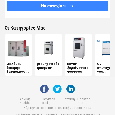
Να συνεχίσει
Μηχανής έλξεως
Καθολική μηχανή δοκιμών
Οι Κατηγορίες Μας
πλαστικός εξοπλισμός δοκιμής
Εξοπλισμό δοκιμών καουτσούκ
Αλάτι θαλάμου δοκιμής ψεκασμού
Θαλάμου
βιομηχανικός
Κενός
UV
Εξοπλισμός δοκιμής συσκευασίας
δοκιμής
φούρνος
ξεραίνοντας
επιταχυνό
θερμοκρασία
φούρνος
νος
όργανα δοκιμής εγγράφου
υγρασία
ξεπερνών
ς ελεγκτή
υφαντικός εξοπλισμός δοκιμής
μηχανή δοκιμής σκληρότητας
Αρχική
Περίπου
επαφή
Desktop
Σελίδα
εμείς
Site
Συγκολλητικός εξοπλισμός δοκιμής
Χάρτης ιστότοπου
Πολιτική μυστικότητας