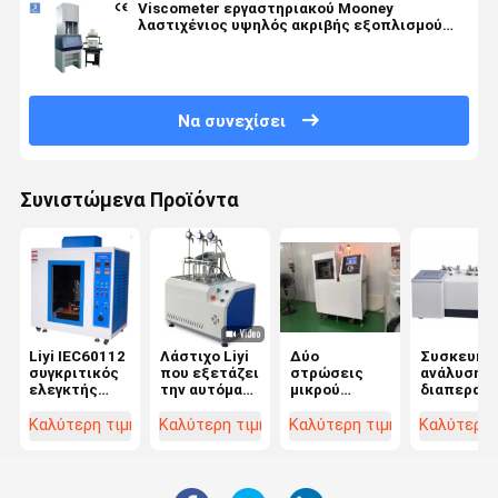
Viscometer εργαστηριακού Mooney
λαστιχένιος υψηλός ακριβής εξοπλισμού
δοκιμής
Να συνεχίσει
Συνιστώμενα Προϊόντα
Liyi IEC60112
Λάστιχο Liyi
Δύο
Συσκευή
συγκριτικός
που εξετάζει
στρώσεις
ανάλυσης
ελεγκτής
την αυτόματη
μικρού
διαπερατ
δεικτών
μηχανή
επίπεδου
αερίου
διαρροής
δοκιμής
βουλκανιστή
πλαστικώ
Καλύτερη τιμή
Καλύτερη τιμή
Καλύτερη τιμή
Καλύτερη 
τρέχων
συσκευών
για
ελεγκτών
ακολουθώντας
HDT Vicat
καουτσούκ
διείσδυση
LIYI