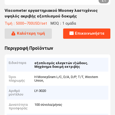
1
/
1
Viscometer εργαστηριακού Mooney λαστιχένιος
υψηλός ακριβής εξοπλισμού δοκιμής
Τιμή：5000~700USD/set
MOQ：1 ομάδα
Καλύτερη τιμή
Επικοινωνήστε
Περιγραφή Προϊόντων
Ειδικότερα
,
εξοπλισμός ελεγκτών ιξώδους
Μηχάνημα δοκιμή εκτριβής
Όροι
Η MoneyGram L/C, D/A, D/P, T/T, Western
πληρωμής
Union,
Αριθμό
LY-3020
μοντέλου
Δυνατότητα
100 σύνολα/μήνας
προσφοράς