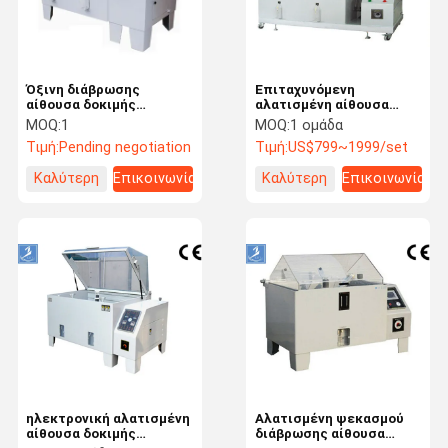
Όξινη διάβρωσης
Επιταχυνόμενη
αίθουσα δοκιμής
αλατισμένη αίθουσα
αντίστασης
διάβρωσης ομίχλης
MOQ:
1
MOQ:
1 ομάδα
περιβαλλοντική/
κυκλική, αλατισμένος
Τιμή:
Pending negotiation
Τιμή:
US$799~1999/set
αλατισμένος
εξοπλισμός δοκιμής
εξοπλισμός δοκιμής
διάβρωσης ψεκασμού
Καλύτερη
Επικοινωνία
Καλύτερη
Επικοινωνία
διάβρωσης ψεκασμού
τιμή
τιμή
Σπίτι
Προϊόντα
Βίντεο
Σχετικά Με
Εμάς
ηλεκτρονική αλατισμένη
Αλατισμένη ψεκασμού
αίθουσα δοκιμής
διάβρωσης αίθουσα