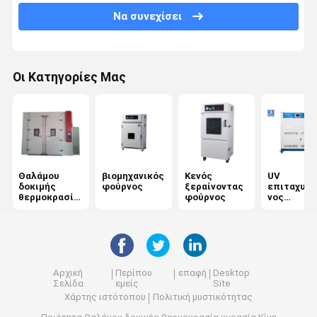
Να συνεχίσει
Μηχανής έλξεως
Καθολική μηχανή δοκιμών
Οι Κατηγορίες Μας
πλαστικός εξοπλισμός δοκιμής
Εξοπλισμό δοκιμών καουτσούκ
Αλάτι θαλάμου δοκιμής ψεκασμού
Θαλάμου
βιομηχανικός
Κενός
UV
Εξοπλισμός δοκιμής συσκευασίας
δοκιμής
φούρνος
ξεραίνοντας
επιταχυνό
θερμοκρασία
φούρνος
νος
όργανα δοκιμής εγγράφου
υγρασία
ξεπερνών
ς ελεγκτή
υφαντικός εξοπλισμός δοκιμής
μηχανή δοκιμής σκληρότητας
Αρχική
Περίπου
επαφή
Desktop
Σελίδα
εμείς
Site
Συγκολλητικός εξοπλισμός δοκιμής
Χάρτης ιστότοπου
Πολιτική μυστικότητας