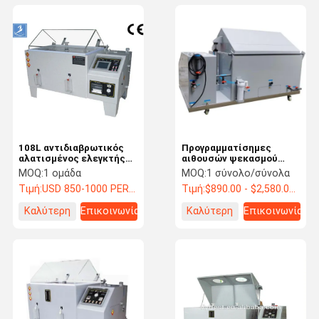
108L αντιδιαβρωτικός
Προγραμματίσημες
αλατισμένος ελεγκτής
αιθουσών ψεκασμού
αιθουσών PID δοκιμής
αίθουσες δοκιμής
MOQ:
1 ομάδα
MOQ:
1 σύνολο/σύνολα
διάβρωσης ψεκασμού
διάβρωσης οργάνων
Τιμή:
USD 850-1000 PER SET
Τιμή:
$890.00 - $2,580.00/ Set
PVC
αλατισμένες
ψεκάζοντας
Καλύτερη
Επικοινωνία
Καλύτερη
Επικοινωνία
τιμή
τιμή