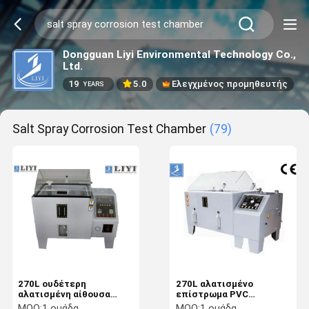
Dongguan Liyi Environmental Technology Co.,
Ltd.
19
5.0
Ελεγχμένος προμηθευτής
YEARS
Salt Spray Corrosion Test Chamber
(79)
270L ουδέτερη
270L αλατισμένο
αλατισμένη αίθουσα
επίστρωμα PVC
δοκιμής διάβρωσης
αιθουσών δοκιμής
MOQ:
1 ομάδα
MOQ:
1 ομάδα