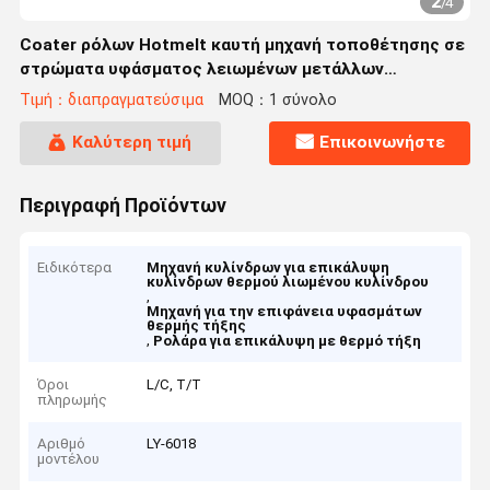
2
/
4
Coater ρόλων Hotmelt καυτή μηχανή τοποθέτησης σε
στρώματα υφάσματος λειωμένων μετάλλων
κυλίνδρων
Τιμή：διαπραγματεύσιμα
MOQ：1 σύνολο
Καλύτερη τιμή
Επικοινωνήστε
Περιγραφή Προϊόντων
Ειδικότερα
Μηχανή κυλίνδρων για επικάλυψη
κυλίνδρων θερμού λιωμένου κυλίνδρου
,
Μηχανή για την επιφάνεια υφασμάτων
θερμής τήξης
,
Ρολάρα για επικάλυψη με θερμό τήξη
Όροι
L/C, T/T
πληρωμής
Αριθμό
LY-6018
μοντέλου