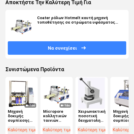
Αποκτήστε Την Καλύτερη Τιμή Για
Coater ρόλων Hotmelt καυτή μηχανή
τοποθέτησης σε στρώματα υφάσματος
λειωμένων μετάλλων κυλίνδρων
Να συνεχίσει
Συνιστώμενα Προϊόντα
Μηχανή
Micropore
Χειρωνακτική
Μηχανή
δοκιμής
κολλητικών
ποσοτική
δοκιμής
συμπίεσης
ταινιών
δειγματοληπτική
συμπίεση
κιβωτίων
ιατρική
συσκευή
πυρήνων
εγγράφου
κατασκευής
δοκιμής
ελεγκτών
Καλύτερη τιμή
Καλύτερη τιμή
Καλύτερη τιμή
Καλύτερη 
εξοπλισμού
μηχανή
εγγράφου
πίεσης