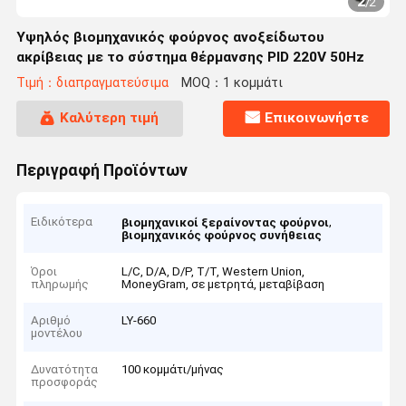
2
/
2
Υψηλός βιομηχανικός φούρνος ανοξείδωτου
ακρίβειας με το σύστημα θέρμανσης PID 220V 50Hz
Τιμή：διαπραγματεύσιμα
MOQ：1 κομμάτι
Καλύτερη τιμή
Επικοινωνήστε
Περιγραφή Προϊόντων
Ειδικότερα
,
βιομηχανικοί ξεραίνοντας φούρνοι
βιομηχανικός φούρνος συνήθειας
Όροι
L/C, D/A, D/P, T/T, Western Union,
πληρωμής
MoneyGram, σε μετρητά, μεταβίβαση
Αριθμό
LY-660
μοντέλου
Δυνατότητα
100 κομμάτι/μήνας
προσφοράς