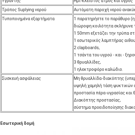
Υγραντής
Ημι-κλειστός ατμός και υγρός
Τρόπος Suplying νερού
Αυτόματη παροχή νερού ανακ
Τυποποιημένα εξαρτήματα
1 παρατηρήστε το παράθυρο (η
διώροφη κοιλότητα σκλήρυνε τ
1 50mm εξετάζει την τρύπα στ
1 εσωτερικός λαμπτήρας αιθου
2 clapboards,
1 τσάντα του υγρού - και - ξηρ
3 θρυαλλίδες,
1 ηλεκτροφόρο καλώδιο.
Συσκευή ασφάλειας
Μη θρυαλλίδα-διακόπτης (υπ
υψηλή χαμηλή τάση ψυκτικών 
προστασία πέρα-υγρασίας και 
Διακόπτης προστασίας,
σύστημα προειδοποίησης διακ
Εσωτερική δομή