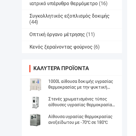
ιατρικό υπέρυθρο θερμόμετρο
(16)
Συγκολλητικός εξοπλισμός δοκιμής
(44)
Οπτική όργανο μέτρησης
(11)
Κενός ξεραίνοντας φούρνος
(6)
ΚΑΛΎΤΕΡΑ ΠΡΟΪΌΝΤΑ
1000L αίθουσα δοκιμής υγρασίας
θερμοκρασίας με την ψυκτική
ουσία R404A
Στενές χρωματισμένες τύπος
αίθουσες υγρασίας θερμοκρασίας
με τον προγραμματίσημο ελεγκτή
Αίθουσα υγρασίας θερμοκρασίας
ανοξείδωτου με -70℃ σε 180℃