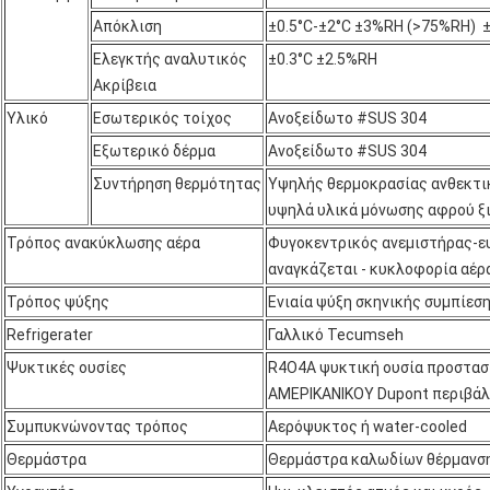
Απόκλιση
±0.5°C-±2°C ±3%RH (>75%RH) 
Ελεγκτής αναλυτικός
±0.3°C ±2.5%RH
Ακρίβεια
Υλικό
Εσωτερικός τοίχος
Ανοξείδωτο #SUS 304
Εξωτερικό δέρμα
Ανοξείδωτο #SUS 304
Συντήρηση θερμότητας
Υψηλής θερμοκρασίας ανθεκτι
υψηλά υλικά μόνωσης αφρού ξι
Τρόπος ανακύκλωσης αέρα
Φυγοκεντρικός ανεμιστήρας-ε
αναγκάζεται - κυκλοφορία αέρ
Τρόπος ψύξης
Ενιαία ψύξη σκηνικής συμπίεσ
Refrigerater
Γαλλικό Tecumseh
Ψυκτικές ουσίες
R4O4A ψυκτική ουσία προστασ
ΑΜΕΡΙΚΑΝΙΚΟΥ Dupont περιβάλ
Συμπυκνώνοντας τρόπος
Αερόψυκτος ή water-cooled
Θερμάστρα
Θερμάστρα καλωδίων θέρμανση