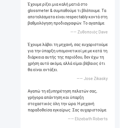
Έχουμε ρίξει μια καλή ματιά στο
glossmeter & συμπαθούμε τι βλέπουμε. Τα
αποτελέσματα είναι respectably κοντά στη
βαθμολόγηση προδιαγραφών. Το αγαπάμε.
—— Ζυθοποιός Dave
Έχουμε λάβει τη μηχανή, σας ευχαριστούμε
για την ύπαρξη υπομονετικοί με με κατά τη
διάρκεια αυτής της περιόδου, δεν έχω τη
χρήση αυτό ακόμα, αλλά είμαι βέβαιος ότι
θα είναι εντάξει.
—— Jose Zikasky
Αγαπώ τη εξυπηρέτηση πελατών σας,
γρήγορα απάντηση και ύπαρξη
στοχαστικός όλη την ώρα. Η μηχανή
παραδοθείσα εγκαίρως. Σας ευχαριστούμε.
—— Elizebath Roberts