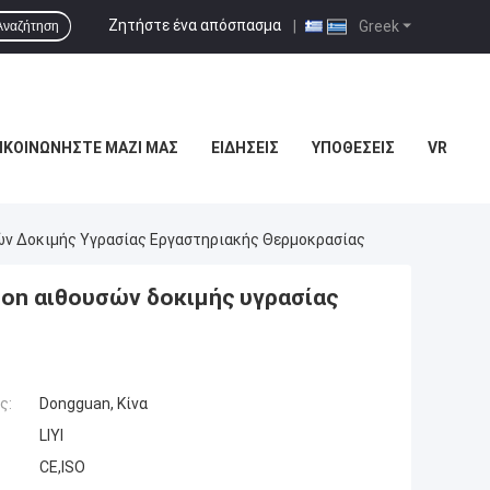
Ζητήστε ένα απόσπασμα
|
Greek
Αναζήτηση
ΙΚΟΙΝΩΝΉΣΤΕ ΜΑΖΊ ΜΑΣ
ΕΙΔΉΣΕΙΣ
ΥΠΟΘΈΣΕΙΣ
VR
σών Δοκιμής Υγρασίας Εργαστηριακής Θερμοκρασίας
iton αιθουσών δοκιμής υγρασίας
ς:
Dongguan, Κίνα
LIYI
CE,ISO