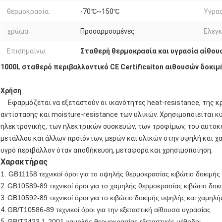
θερμοκρασία:
-70℃~150℃
Υγρασ
χρώμα:
Προσαρμοσμένες
Ελεγκ
Επισημαίνω:
Σταθερή θερμοκρασία και υγρασία αίθου
1000L σταθερό περιβαλλοντικό CE Certificaiton αιθουσών δοκι
Χρήση
Εφαρμόζεται να εξεταστούν οι ικανότητες heat-resistance, της κ
αντίστασης και moisture-resistance των υλικών. Χρησιμοποιείται 
ηλεκτρονικής, των ηλεκτρικών συσκευών, των τροφίμων, του αυτοκι
μετάλλου και άλλων προϊόντων, μερών και υλικών στην υψηλή και χ
υγρό περιβάλλον όταν αποθήκευση, μεταφορά και χρησιμοποίηση.
Χαρακτήρας
1. GB11158 τεχνικοί όροι για το υψηλής θερμοκρασίας κιβώτιο δοκιμής
2.
GB10589-89 τεχνικοί όροι για το χαμηλής θερμοκρασίας κιβώτιο δοκ
3.
GB10592-89 τεχνικοί όροι για το κιβώτιο δοκιμής υψηλής και χαμηλ
4.
GB/T10586-89 τεχνικοί όροι για την εξεταστική αίθουσα υγρασίας
5.
GB/T2423.1-2001 χαμηλής θερμοκρασίας εξεταστικές μέθοδοι