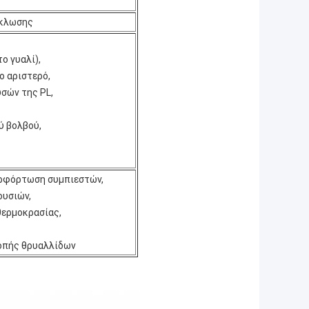
ύκλωσης
ο γυαλί),
ο αριστερό,
σών της PL,
ού βολβού,
ερφόρτωση συμπιεστών,
ουσιών,
θερμοκρασίας,
οπής θρυαλλίδων