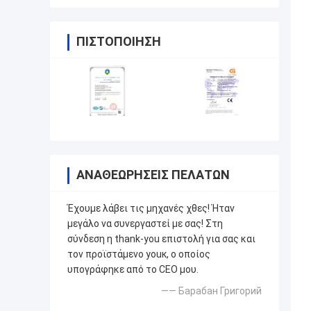
ΠΙΣΤΟΠΟΊΗΣΗ
ΑΝΑΘΕΩΡΉΣΕΙΣ ΠΕΛΑΤΏΝ
Έχουμε λάβει τις μηχανές χθες! Ήταν
μεγάλο να συνεργαστεί με σας! Στη
σύνδεση η thank-you επιστολή για σας και
τον προϊστάμενο youк, ο οποίος
υπογράφηκε από το CEO μου.
—— Барабан Григорий