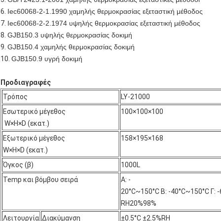
6.
Iec60068-2-1.1990 χαμηλής θερμοκρασίας εξεταστική μέθοδος
7.
Iec60068-2-2.1974 υψηλής θερμοκρασίας εξεταστική μέθοδος
8.
GJB150.3 υψηλής θερμοκρασίας δοκιμή
9.
GJB150.4 χαμηλής θερμοκρασίας δοκιμή
10.
GJB150.9 υγρή δοκιμή
Προδιαγραφές
Τρόπος
LY-21000
Εσωτερικό μέγεθος
100×100×100
W×H×D (εκατ.)
Εξωτερικό μέγεθος
158×195×168
W×H×D (εκατ.)
Όγκος (β)
1000L
Temp και βόμβου σειρά
Α: -
20°C~150°C Β: -40°C~150°C Γ:
RH20%98%
Λειτουργία
Διακύμανση
±0.5°C ±2.5%RH