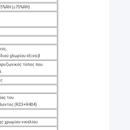
±5%RH (≤75%RH)
κός,
διού χλωρίου όξινα β
υρυζωνικός τύπος που
α
ης
ίας του
λοντος (R23+R404)
ς χρωμίου νικελίου