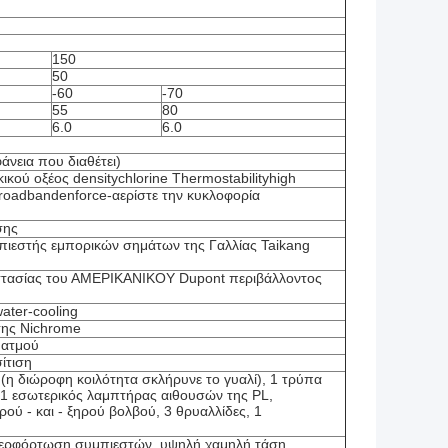
150
50
-60
-70
55
80
6.0
6.0
άνεια που διαθέτει)
κού οξέος densitychlorine Thermostabilityhigh
roadbandenforce-αερίστε την κυκλοφορία
σης
πιεστής εμπορικών σημάτων της Γαλλίας Taikang
στασίας του ΑΜΕΡΙΚΑΝΙΚΟΥ Dupont περιβάλλοντος
ater-cooling
ης Nichrome
 ατμού
ίτιση
η διώροφη κοιλότητα σκλήρυνε το γυαλί), 1 τρύπα
 1 εσωτερικός λαμπτήρας αιθουσών της PL,
ρού - και - ξηρού βολβού, 3 θρυαλλίδες, 1
περφόρτωση συμπιεστών, υψηλή χαμηλή τάση