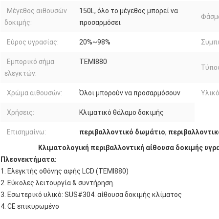
Μέγεθος αιθουσών
150L, όλο το μέγεθος μπορεί να
Φάσμ
δοκιμής:
προσαρμόσει
Εύρος υγρασίας:
20%~98%
Συμπι
Εμπορικό σήμα
TEMI880
Τύπος
ελεγκτών:
Χρώμα αιθουσών:
Όλοι μπορούν να προσαρμόσουν
Υλικό
Χρήσεις:
Κλιματικό θάλαμο δοκιμής
Επισημαίνω:
περιβαλλοντικό δωμάτιο
,
περιβαλλοντικ
Κλιματολογική περιβαλλοντική αίθουσα δοκιμής υγ
Πλεονεκτήματα:
1. Ελεγκτής οθόνης αφής LCD (TEMI880)
2. Εύκολες λειτουργία & συντήρηση.
3. Εσωτερικό υλικό: SUS#304. αίθουσα δοκιμής κλίματος
4. CE επικυρωμένο