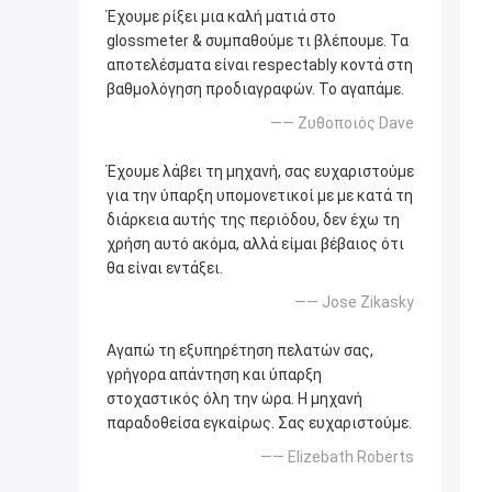
Έχουμε ρίξει μια καλή ματιά στο
glossmeter & συμπαθούμε τι βλέπουμε. Τα
αποτελέσματα είναι respectably κοντά στη
βαθμολόγηση προδιαγραφών. Το αγαπάμε.
—— Ζυθοποιός Dave
Έχουμε λάβει τη μηχανή, σας ευχαριστούμε
για την ύπαρξη υπομονετικοί με με κατά τη
διάρκεια αυτής της περιόδου, δεν έχω τη
χρήση αυτό ακόμα, αλλά είμαι βέβαιος ότι
θα είναι εντάξει.
—— Jose Zikasky
Αγαπώ τη εξυπηρέτηση πελατών σας,
γρήγορα απάντηση και ύπαρξη
στοχαστικός όλη την ώρα. Η μηχανή
παραδοθείσα εγκαίρως. Σας ευχαριστούμε.
—— Elizebath Roberts