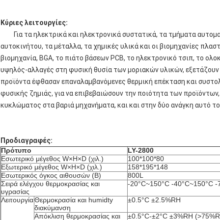
Κύριες λειτουργίες:
Για τα ηλεκτρικά και ηλεκτρονικά συστατικά, τα τμήματα αυτοματ
αυτοκινήτου, τα μέταλλα, τα χημικές υλικά και οι βιομηχανίες πλασ
βιομηχανία, BGA, το πιάτο βάσεων PCB, το ηλεκτρονικό τσιπ, το ολ
υψηλός-αλλαγές στη φυσική θυσία των μοριακών υλικών, εξετάζουν 
προϊόντα έφθασαν επαναλαμβανόμενες θερμική επέκταση και συστολ
φυσικής ζημιάς, για να επιβεβαιώσουν την ποιότητα των προϊόντων
κυκλώματος στα βαριά μηχανήματα, και και στην δύο ανάγκη αυτό το
Προδιαγραφές:
Πρότυπο
LY-2800
Εσωτερικό μέγεθος W×H×D (χιλ.)
100*100*80
Εξωτερικό μέγεθος W×H×D (χιλ.)
158*195*148
Εσωτερικός όγκος αιθουσών (Β)
800L
Σειρά ελέγχου θερμοκρασίας και
-20°C~150°C -40°C~150°C 
υγρασίας
Λειτουργία
Θερμοκρασία και humidty
±0.5°C ±2.5%RH
διακύμανση
Απόκλιση θερμοκρασίας και
±0.5°C-±2°C ±3%RH (>75%