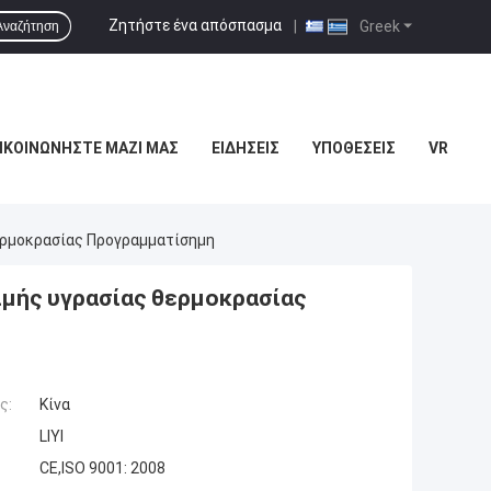
Ζητήστε ένα απόσπασμα
|
Greek
Αναζήτηση
ΙΚΟΙΝΩΝΉΣΤΕ ΜΑΖΊ ΜΑΣ
ΕΙΔΉΣΕΙΣ
ΥΠΟΘΈΣΕΙΣ
VR
ερμοκρασίας Προγραμματίσημη
ιμής υγρασίας θερμοκρασίας
ς:
Κίνα
LIYI
CE,ISO 9001: 2008