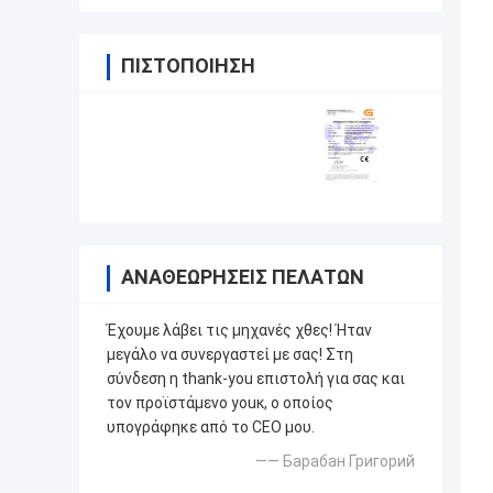
ΠΙΣΤΟΠΟΊΗΣΗ
ΑΝΑΘΕΩΡΉΣΕΙΣ ΠΕΛΑΤΏΝ
Έχουμε λάβει τις μηχανές χθες! Ήταν
μεγάλο να συνεργαστεί με σας! Στη
σύνδεση η thank-you επιστολή για σας και
τον προϊστάμενο youк, ο οποίος
υπογράφηκε από το CEO μου.
—— Барабан Григорий