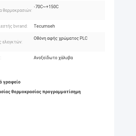
-70C~+150C
α θερμοκρασιών:
εστής bvrand:
Tecumseh
Οθόνη αφής χρώματος PLC
 ελεγκτών:
:
Ανοξείδωτο χάλυβα
ό γραφείο
ρασίας θερμοκρασίας προγραμματίσημη