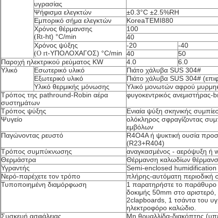
υγρασίας
Ψήφισμα ελεγκτών
±0.3°C ±2.5%RH
Εμπορικό σήμα ελεγκτών
KoreaTEMI880
Χρόνος θέρμανσης
100
ht) °C/min
(Rt-
40
Χρόνος ψύξης
-20
-40
ΥΠΟΛΟΧΑΓΟΣ) °C/min
(Ο rt-
40
50
Παροχή ηλεκτρικού ρεύματος KW
4.0
6.0
Υλικό
Εσωτερικό υλικό
Πιάτο χάλυβα SUS 304#
Εξωτερικό υλικό
Πιάτο χάλυβα SUS 304# (επιφ
Υλικό θερμικής μόνωσης
Υλικό μονωτών αφρού μυρμηκι
Τρόπος της pathround-Robin αέρα
φυγοκεντρικός ανεμιστήρας-b
συστημάτων
Τρόπος ψύξης
Ενιαία ψύξη σκηνικής συμπίε
Ψυγείο
ολόκληρος σφραγίζοντας συμ
εμβόλων
Παγώνοντας ρευστό
R4O4A ή ψυκτική ουσία προ
(R23+R404)
Τρόπος συμπύκνωσης
αναγκασμένος - αερόψυξη ή w
Θερμάστρα
Θέρμανση καλωδίων θέρμανσ
Υγραντής
Semi-enclosed humidification
Νερό-παρέχετε τον τρόπο
πλήρης-αυτόματη περιοδική σ
Τυποποιημένη διαμόρφωση
1 παρατηρήστε το παράθυρο (
δοκιμής 50mm στο αριστερό,
2clapboards, 1 τσάντα του υγ
ηλεκτροφόρο καλώδιο.
Συσκευή ασφάλειας
Μη θρυαλλίδα-διακόπτης (υ