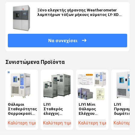
Ξένο ελεγκτής γήρανσης Weatherometer
λαμπτήρων τόξων μήκους κύματος LY-XD
280-800nm
Να συνεχίσει
Συνιστώμενα Προϊόντα
Θάλαμοι
LIYI
LIYI Μίνι
LIYI
Σταθερότητας
Σταθερός
Θάλαμος
Προγραμμα
Θερμοκρασίας
έλεγχος
Ελέγχου
δωμάτιο
και Υγρασίας
περιβαλλοντικού
Κλιματισμού
δοκιμών
για Συνεχή
κύκλου
Θερμοκρασίας
περιβάλλ
Καλύτερη τιμή
Καλύτερη τιμή
Καλύτερη τιμή
Καλύτερη 
και
υψηλής και
Υγρασίας
Θάλαμος
Ερμαριακούς
χαμηλής
Μικρός
δοκιμών