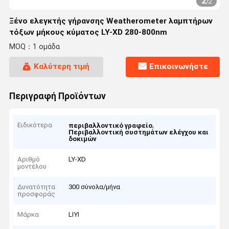
2
/
2
Ξένο ελεγκτής γήρανσης Weatherometer λαμπτήρων
τόξων μήκους κύματος LY-XD 280-800nm
MOQ：1 ομάδα
Καλύτερη τιμή
Επικοινωνήστε
Περιγραφή Προϊόντων
Ειδικότερα
,
περιβαλλοντικό γραφείο
Περιβαλλοντική συστημάτων ελέγχου και
δοκιμών
Αριθμό
LY-XD
μοντέλου
Δυνατότητα
300 σύνολα/μήνα
προσφοράς
Μάρκα
LIYI