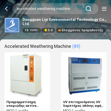
Dongguan Liyi Environmental Technology Co.,
Ltd.
19
5.0
Ελεγχμένος προμηθευτής
YEARS
Accelerated Weathering Machine
(89)
Προγραμματίσημη
UV επιταχυνόμενος UV
υπεριώδης ακτίνα
λαμπτήρας οθόνης αφής
επιταχυνόμενη να
μηχανών δοκιμής
MOQ:
1 ομάδα
MOQ:
1 ομάδα