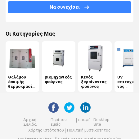
Να συνεχίσει
Μηχανής έλξεως
Καθολική μηχανή δοκιμών
Οι Κατηγορίες Μας
πλαστικός εξοπλισμός δοκιμής
Εξοπλισμό δοκιμών καουτσούκ
Αλάτι θαλάμου δοκιμής ψεκασμού
Θαλάμου
βιομηχανικός
Κενός
UV
Εξοπλισμός δοκιμής συσκευασίας
δοκιμής
φούρνος
ξεραίνοντας
επιταχυνό
θερμοκρασία
φούρνος
νος
όργανα δοκιμής εγγράφου
υγρασία
ξεπερνών
ς ελεγκτή
υφαντικός εξοπλισμός δοκιμής
μηχανή δοκιμής σκληρότητας
Αρχική
Περίπου
επαφή
Desktop
Σελίδα
εμείς
Site
Συγκολλητικός εξοπλισμός δοκιμής
Χάρτης ιστότοπου
Πολιτική μυστικότητας