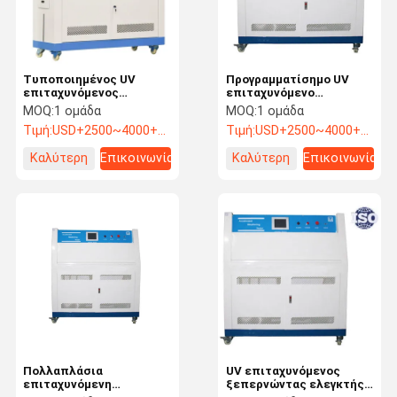
Τυποποιημένος UV
Προγραμματίσημο UV
επιταχυνόμενος
επιταχυνόμενο
ξεπερνώντας ελεγκτής
ξεπερνώντας
MOQ:
1 ομάδα
MOQ:
1 ομάδα
με τον αυτόματο έλεγχο
εργαστήριο TEMI880
Τιμή:
USD+2500~4000+piece
Τιμή:
USD+2500~4000+piece
ASTM D4587 PID SSR
ελεγκτών αφής οθόνης
Καλύτερη
Επικοινωνία
Καλύτερη
Επικοινωνία
τιμή
τιμή
Σπίτι
Προϊόντα
Βίντεο
Σχετικά Με
Εμάς
Πολλαπλάσια
UV επιταχυνόμενος
επιταχυνόμενη
ξεπερνώντας ελεγκτής