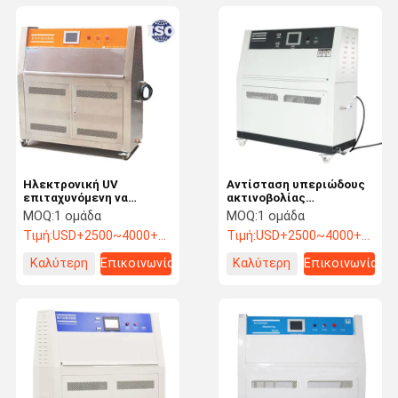
Ηλεκτρονική UV
Αντίσταση υπεριώδους
επιταχυνόμενη να
ακτινοβολίας
ξεπεράσει υπεριώδης
επιταχυνόμενη να
MOQ:
1 ομάδα
MOQ:
1 ομάδα
προσομοίωση ελεγκτών
ξεπεράσει το καθολικό
Τιμή:
USD+2500~4000+piece
Τιμή:
USD+2500~4000+piece
ελεγκτών
Καλύτερη
Επικοινωνία
Καλύτερη
Επικοινωνία
τιμή
τιμή