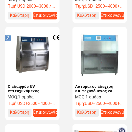
ξεπεράσει τη μηχανή
γήρανσης
Τιμή:
USD 2000~3000 / Pieces
Τιμή:
USD+2500~4000+piece
αντιδιαβρωτική
επιταχυνόμενος να
ξεπεράσει τον ελεγκτή
Καλύτερη
Επικοινωνία
Καλύτερη
Επικοινωνία
τιμή
τιμή
Ο ελαφρύς UV
Αυτόματος έλεγχος
επιταχυνόμενος
επιταχυνόμενος να
ξεπερνώντας ελεγκτής
ξεπεράσει τον ελεγκτή
MOQ:
1 ομάδα
MOQ:
1 ομάδα
ακτινοβολίας του ISO
για τη βιομηχανία
Τιμή:
USD+2500~4000+piece
Τιμή:
USD+2500~4000+piece
ελέγχει αυτόματα
μοτοσικλετών
Καλύτερη
Επικοινωνία
Καλύτερη
Επικοινωνία
τιμή
τιμή