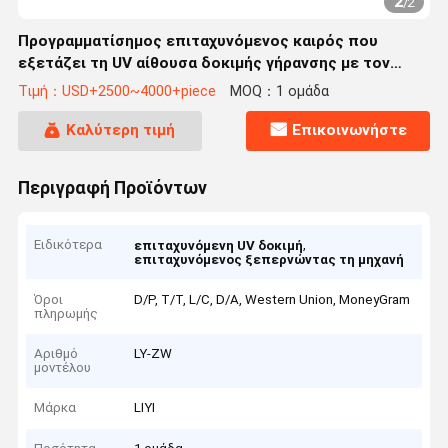
2
/
2
Προγραμματίσημος επιταχυνόμενος καιρός που
εξετάζει τη UV αίθουσα δοκιμής γήρανσης με τον
έλεγχο PID SSR
Τιμή：USD+2500~4000+piece
MOQ：1 ομάδα
Καλύτερη τιμή
Επικοινωνήστε
Περιγραφή Προϊόντων
Ειδικότερα
,
επιταχυνόμενη UV δοκιμή
επιταχυνόμενος ξεπερνώντας τη μηχανή
Όροι
D/P, T/T, L/C, D/A, Western Union, MoneyGram
πληρωμής
Αριθμό
LY-ZW
μοντέλου
Μάρκα
LIYI