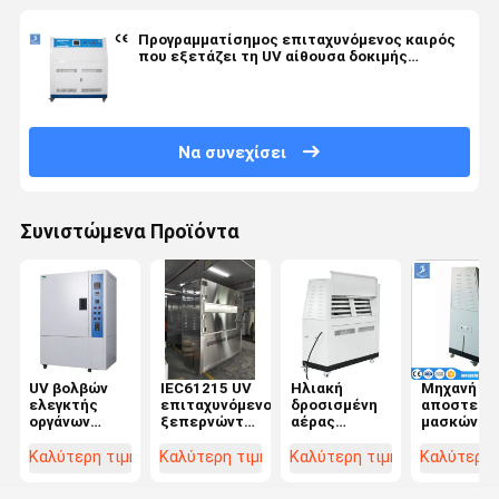
Προγραμματίσημος επιταχυνόμενος καιρός
που εξετάζει τη UV αίθουσα δοκιμής
γήρανσης με τον έλεγχο PID SSR
Να συνεχίσει
Συνιστώμενα Προϊόντα
UV βολβών
IEC61215 UV
Ηλιακή
Μηχανή
ελεγκτής
επιταχυνόμενος
δροσισμένη
αποστείρ
οργάνων
ξεπερνώντας
αέρας
μασκών
γήρανσης
ελεγκτής,
υφαντική
προσώπο
αντίστασης
μηχανή
δοκιμή
ανοξείδωτ
Καλύτερη τιμή
Καλύτερη τιμή
Καλύτερη τιμή
Καλύτερη 
αντι
δοκιμής
αιθουσών
200mm
κιτρινίζοντας
γήρανσης
δοκιμής
επιταχυνό